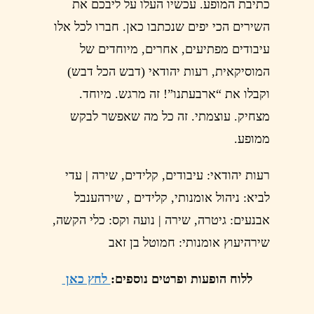
כתיבת המופע. עכשיו העלו על ליבכם את
השירים הכי יפים שנכתבו כאן. חברו לכל אלו
עיבודים מפתיעים, אחרים, מיוחדים של
המוסיקאית, רעות יהודאי (דבש הכל דבש)
וקבלו את “ארבעתנו”! זה מרגש. מיוחד.
מצחיק. עוצמתי. זה כל מה שאפשר לבקש
ממופע.
רעות יהודאי: עיבודים, קלידים, שירה | עדי
לביא: ניהול אומנותי, קלידים , שירהענבל
אבנעים: גיטרה, שירה | נועה וקס: כלי הקשה,
שירהיעוץ אומנותי: חמוטל בן זאב
ללוח הופעות ופרטים נוספים:
לחץ כאן